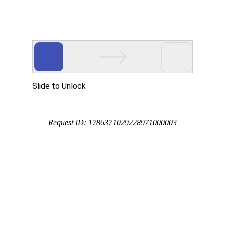
欢迎光临本站
友情链接：
恒晟货架
-->
电话:0769-81159082 传
东莞市Pg娱乐场官网app下载设备有限公
恒晟货架
司(总部)
厂址：广东省东莞市大岭山
-专注15年-
诚信铸造品牌
粤I
电话:0769-81159082
传真:0769-81583022
首页
联系人:张先生13929252495
产品中心
QQ:1787234510
经典案例
邮箱:dghszfw@163.com
公司相册
工厂地址：广东省东莞市大岭山镇杨屋
第二工业区
关于我们
中山工厂地址:广东省中山市小榄镇东锐
服务承诺
工业区
资讯动态
联系我们