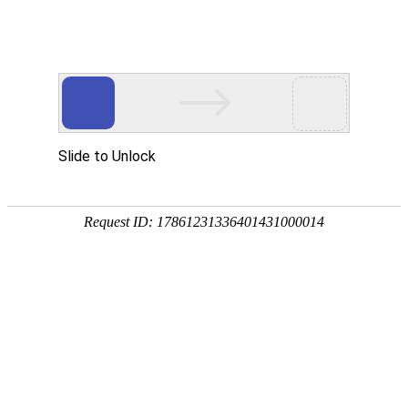
欢迎光临本站
友情链接：
恒晟货架
-->
电话:0769-81159082 传
东莞市Pg娱乐场官网app下载设备有限公
恒晟货架
司(总部)
厂址：广东省东莞市大岭山
-专注15年-
诚信铸造品牌
粤I
电话:0769-81159082
传真:0769-81583022
首页
联系人:张先生13929252495
产品中心
QQ:1787234510
经典案例
邮箱:dghszfw@163.com
公司相册
工厂地址：广东省东莞市大岭山镇杨屋
第二工业区
关于我们
中山工厂地址:广东省中山市小榄镇东锐
服务承诺
工业区
资讯动态
联系我们