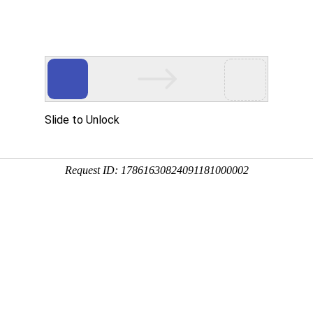
今天是
真:0769-81583022 QQ:1787234510
恒晟货架(深圳分公司)
镇杨屋第二工业区 投诉建议：
dghengs@sina.cn
全国
CP备16103196号
粤公安备案号:44190002002616
电话:0755-27905442
2
传真:0755-29757863
联系人:张先生13923457398
QQ:1475893778
邮箱:dghszfw@163.com
工厂地址：广东省深圳市宝安区松岗
镇第三工业区