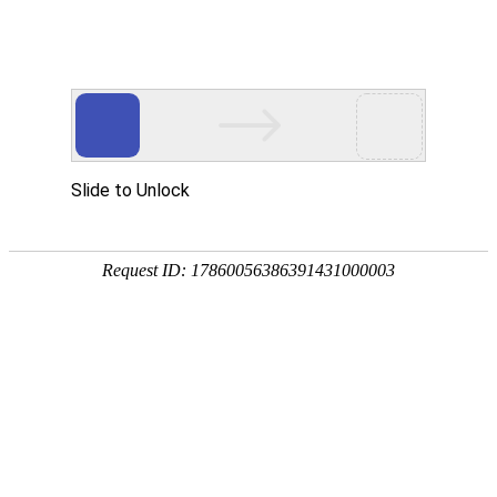
欢迎光临本站
友情链接：
恒晟货架
-->
电话:0769-81159082 传
东莞市Pg娱乐场官网app下载设备有限公
恒晟货架
司(总部)
厂址：广东省东莞市大岭山
-专注15年-
诚信铸造品牌
粤I
电话:0769-81159082
传真:0769-81583022
首页
联系人:张先生13929252495
产品中心
QQ:1787234510
经典案例
邮箱:dghszfw@163.com
公司相册
工厂地址：广东省东莞市大岭山镇杨屋
第二工业区
关于我们
中山工厂地址:广东省中山市小榄镇东锐
服务承诺
工业区
资讯动态
联系我们