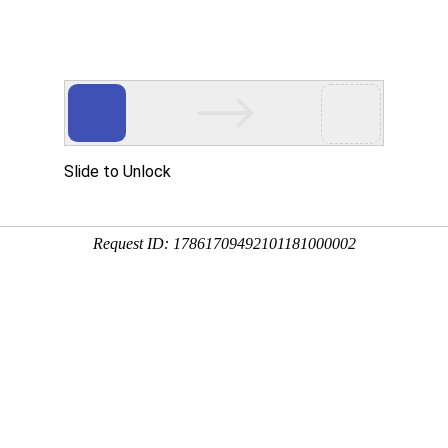
今天是
真:0769-81583022 QQ:1787234510
恒晟货架(深圳分公司)
镇杨屋第二工业区 投诉建议：
dghengs@sina.cn
全国
CP备16103196号
粤公安备案号:44190002002616
电话:0755-27905442
2
传真:0755-29757863
联系人:张先生13923457398
QQ:1475893778
邮箱:dghszfw@163.com
工厂地址：广东省深圳市宝安区松岗
镇第三工业区