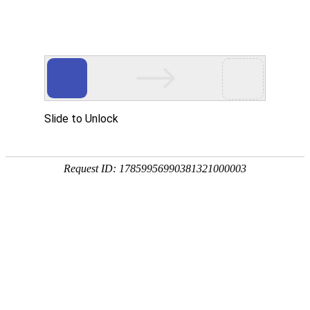
欢迎光临本站
友情链接：
恒晟货架
-->
电话:0769-81159082 传
东莞市Pg娱乐场官网app下载设备有限公
恒晟货架
司(总部)
厂址：广东省东莞市大岭山
-专注15年-
诚信铸造品牌
粤I
电话:0769-81159082
传真:0769-81583022
首页
联系人:张先生13929252495
产品中心
QQ:1787234510
经典案例
邮箱:dghszfw@163.com
公司相册
工厂地址：广东省东莞市大岭山镇杨屋
第二工业区
关于我们
中山工厂地址:广东省中山市小榄镇东锐
服务承诺
工业区
资讯动态
联系我们