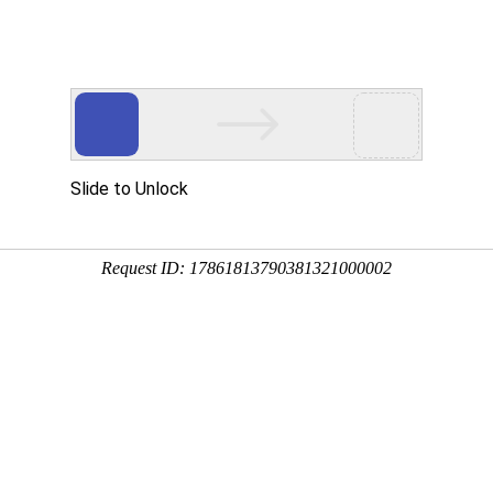
今天是
真:0769-81583022 QQ:1787234510
恒晟货架(深圳分公司)
镇杨屋第二工业区 投诉建议：
dghengs@sina.cn
全国
CP备16103196号
粤公安备案号:44190002002616
电话:0755-27905442
2
传真:0755-29757863
联系人:张先生13923457398
QQ:1475893778
邮箱:dghszfw@163.com
工厂地址：广东省深圳市宝安区松岗
镇第三工业区