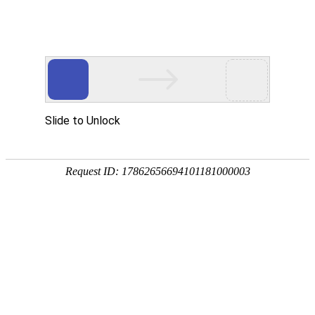
欢迎光临本站
友情链接：
恒晟货架
-->
电话:0769-81159082 传
东莞市Pg娱乐场官网app下载设备有限公
恒晟货架
司(总部)
厂址：广东省东莞市大岭山
-专注15年-
诚信铸造品牌
粤I
电话:0769-81159082
传真:0769-81583022
首页
联系人:张先生13929252495
产品中心
QQ:1787234510
经典案例
邮箱:dghszfw@163.com
公司相册
工厂地址：广东省东莞市大岭山镇杨屋
第二工业区
关于我们
中山工厂地址:广东省中山市小榄镇东锐
服务承诺
工业区
资讯动态
联系我们