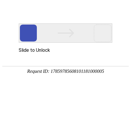
欢迎光临本站
友情链接：
恒晟货架
-->
电话:0769-81159082 传
东莞市Pg娱乐场官网app下载设备有限公
恒晟货架
司(总部)
厂址：广东省东莞市大岭山
-专注15年-
诚信铸造品牌
粤I
电话:0769-81159082
传真:0769-81583022
首页
联系人:张先生13929252495
产品中心
QQ:1787234510
经典案例
邮箱:dghszfw@163.com
公司相册
工厂地址：广东省东莞市大岭山镇杨屋
第二工业区
关于我们
中山工厂地址:广东省中山市小榄镇东锐
服务承诺
工业区
资讯动态
联系我们